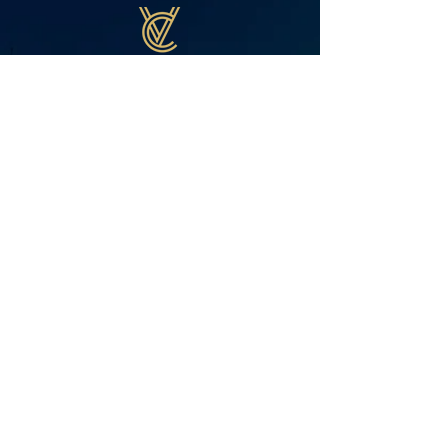
放債人牌照號碼: 859/2026
免責聲明
九龍尖沙咀麼地道68 號帝國中心
​網站使用條款
601C室
私隱政策聲明
​查詢Whatsapp:
55208604
個人資料收集聲明
投訴熱線：23101310
放債人條例條文撮要
申請須知
關於我們
​聯絡我們
忠告：借錢緊要還，
咪比錢中介！