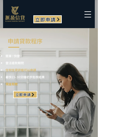
立即申請
申請貸款程序
簡單 ! 快捷 !
靈活還款期問
任何信貸評級可以申請
最快15-30分鐘初步批核結果​
現金取款
立即申請