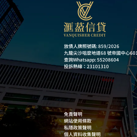
放債人牌照號碼: 859/2026
九龍尖沙咀麼地道68 號帝國中心60
​查詢Whatsapp: 55208604
投訴熱線：23101310
免責聲明
​網站使用條款
私隱政策聲明
個人資料收集聲明