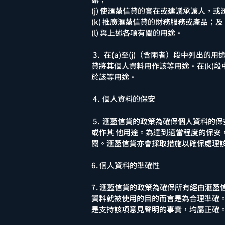
(j) 使滙萾信貸的實在或建議承讓人
(k) 推廣滙萾信貸的財務服務或產品；及
(l) 與上述各項有關的用途。
3. 在(a)至(j)（含兩者）段中列
貸將其個人資料用作該等用途。在(k)
於該等用途。
4. 個人資料的保安
5. 滙萾信貸的政策為確保個人資料的
或作其 他用途。為達到適當程度的保
閱。滙萾信貸亦會採取措施以確保處理
6. 個人資料的準確性
7. 滙萾信貸的政策為確保所有經由滙
資料就被使用的目的而言是為合理準確
是支持該項意見聲明的事實，均屬正確