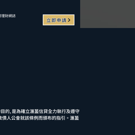
貸理財網誌
立即申請
的目的, 是為確立滙萾信貸全力執行及遵守
牌放債人公會就該條例而頒布的指引。滙萾