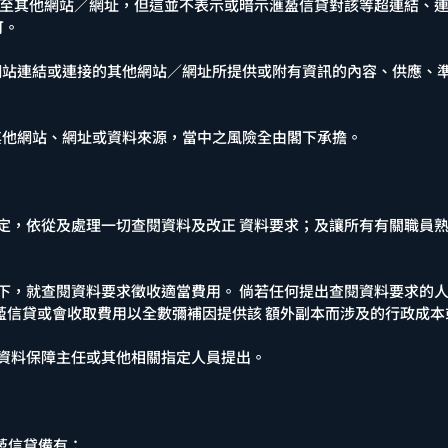
連接至其他網站／網址，但這並不表示或暗示滙萾信貸對該等超連結、
可。
貸網站連結或連接的其他網站／網址所提供或附有資訊的內容、供應、
至其他網站、網址或資料來源，當中之風險全由閣下承擔。
的規定，依從及處理一切查閱資料及改正 資料要求；及讓所有有關職員
規定下，就查閱資料要求徵收適當費用。 倘若任何提出查閱資料要求的
萾信貸或會收取費用以全數彌補因提供該 額外副本而涉及的行政成
向資料保障主任或其他相關指定人員提出。
萾信貸備有：