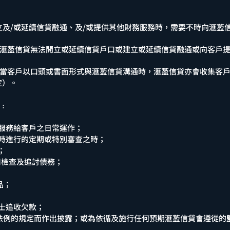
建立及/或延續信貸融通、及/或提供其他財務服務時，需要不時向滙萾
導致滙萾信貸無法開立或延續信貸戶口或建立或延續信貸融通或向客戶
如，當客戶以口頭或書面形式與滙萾信貸溝通時，滙萾信貸亦會收集客
定）。
途﹕
務服務給客戶之日常運作；
不時進行的定期或特別審查之時；
；
信用檢查及追討債務；
品；
人士追收欠款；
力的法例的規定而作出披露；或為依循及施行任何預期滙萾信貸會遵從