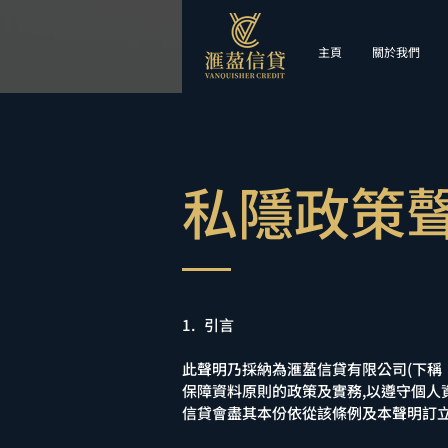
主頁
關於我們
私隱政策
1. 引言
此聲明乃採納為滙萾信貸有限公司(下稱「
保障資料原則的政策及實務,以遵守個人資
信貸會盡其本份依從該條例及本聲明訂