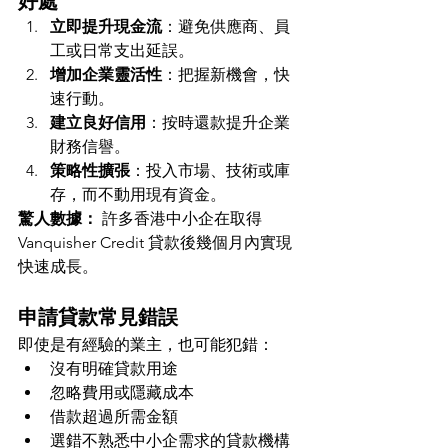
好處
立即提升現金流
：避免供應商、員
工或日常支出延誤。
增加企業靈活性
：把握新機會，快
速行動。
建立良好信用
：按時還款提升企業
財務信譽。
策略性擴張
：投入市場、技術或庫
存，而不動用現有資金。
驚人數據：
 許多香港中小企在取得 
Vanquisher Credit 貸款後幾個月內實現
快速成長。
申請貸款常見錯誤
即使是有經驗的業主，也可能犯錯：
沒有明確貸款用途
忽略費用或隱藏成本
借款超過所需金額
選錯不熟悉中小企需求的貸款機構