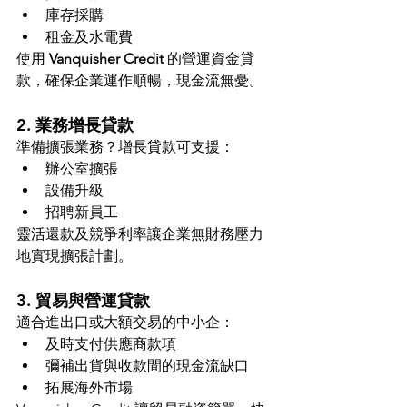
庫存採購
租金及水電費
使用 
Vanquisher Credit
 的營運資金貸
款，確保企業運作順暢，現金流無憂。
2. 業務增長貸款
準備擴張業務？增長貸款可支援：
辦公室擴張
設備升級
招聘新員工
靈活還款及競爭利率讓企業無財務壓力
地實現擴張計劃。
3. 貿易與營運貸款
適合進出口或大額交易的中小企：
及時支付供應商款項
彌補出貨與收款間的現金流缺口
拓展海外市場