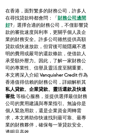
在香港，面對繁多的財務公司，許多人
在尋找貸款時都會問：「
財務公司邊間
好
?
」選擇合適的財務公司，不僅影響貸
款的審批速度與利率，更關乎個人及企
業的財務安全。許多公司雖然提供高額
貸款或快速放款，但背後可能隱藏不透
明的費用或嚴苛的還款條款，使借款人
承受額外壓力。因此，了解一家財務公
司的專業性、信譽及靈活度至關重要。
本文將深入介紹 
Vanquisher Credit
 作為
香港值得信賴的財務公司，詳細解析其 
私人貸款、企業貸款、靈活還款及快速
審批
 等核心服務，並提供選擇最佳財務
公司的實用建議與專業指引。無論你是
個人緊急用款，還是企業資金周轉需
求，本文將助你快速找到最可靠、最專
業的財務夥伴，確保每一筆貸款安全、
透明且高效。