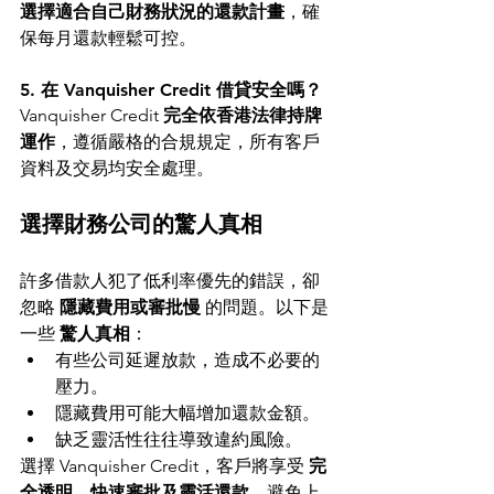
選擇適合自己財務狀況的還款計畫
，確
保每月還款輕鬆可控。
5. 在 Vanquisher Credit 借貸安全嗎？
Vanquisher Credit 
完全依香港法律持牌
運作
，遵循嚴格的合規規定，所有客戶
資料及交易均安全處理。
選擇財務公司的驚人真相
許多借款人犯了低利率優先的錯誤，卻
忽略 
隱藏費用或審批慢
 的問題。以下是
一些 
驚人真相
：
有些公司延遲放款，造成不必要的
壓力。
隱藏費用可能大幅增加還款金額。
缺乏靈活性往往導致違約風險。
選擇 Vanquisher Credit，客戶將享受 
完
全透明、快速審批及靈活還款
，避免上