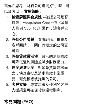
當你在思考「財務公司邊間好?」時，可
以參考以下 
實用策略
：
檢查牌照與合規性
 – 確認公司是否
持牌，Vanquisher Credit 依《放債
人條例 Cap. 163》運作，讓客戶安
心。
評估公司聲譽
 – 查看評論、推薦及
客戶回饋，一間口碑穩定的公司更
可靠。
評估貸款靈活性
 – 靈活的還款條款
可降低違約風險並減少財務壓力。
速度與透明度
 – 對緊急貸款需求而
言，快速審批及清晰條款非常重
要，避免模糊或拖延的公司。
客戶支援
 – 專業建議及便利的客戶
支援渠道可確保貸款過程順利。
常見問題 (FAQ)