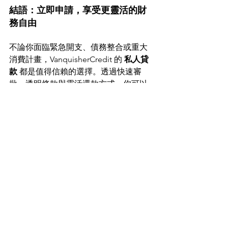
結語：立即申請，享受更靈活的財
務自由
不論你面臨緊急開支、債務整合或重大
消費計畫，VanquisherCredit 的 
私人貸
款
 都是值得信賴的選擇。透過快速審
批、透明條款與靈活還款方式，你可以
更輕鬆地管理資金，減少財務壓力。
只要準備好完整資料並選擇合適的貸款
方案，批准速度會更快，借貸體驗也更
順暢。
立即開始你的申請，邁向更靈活、更安
全的理財生活。