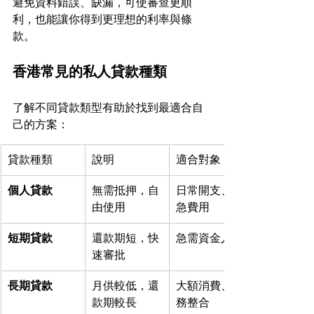
避免資料錯誤、缺漏，可使審查更順
利，也能讓你得到更理想的利率與條
款。
香港常見的私人貸款種類
了解不同貸款類型有助於找到最適合自
己的方案：
貸款種類
說明
適合對象
個人貸款
無需抵押，自
日常開支、緊
由使用
急費用
短期貸款
還款期短，快
急需資金人士
速審批
長期貸款
月供較低，還
大額消費、債
款期較長
務整合