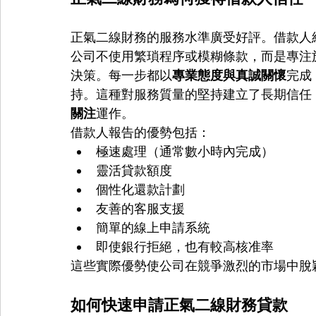
正氣二線財務的服務水準廣受好評。借款人
公司不使用繁瑣程序或模糊條款，而是專注
決策。每一步都以
專業態度與真誠關懷
完成
持。這種對服務質量的堅持建立了長期信任
關注
運作。
借款人報告的優勢包括：
極速處理（通常數小時內完成）
靈活貸款額度
個性化還款計劃
友善的客服支援
簡單的線上申請系統
即使銀行拒絕，也有較高核准率
這些實際優勢使公司在競爭激烈的市場中脫
如何快速申請正氣二線財務貸款