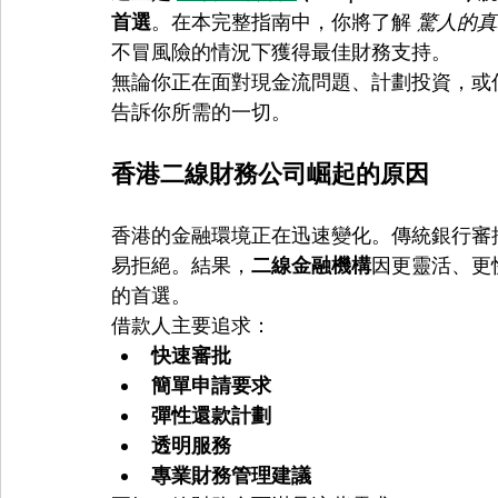
首選
。在本完整指南中，你將了解 
驚人的真
不冒風險的情況下獲得最佳財務支持。
無論你正在面對現金流問題、計劃投資，或
告訴你所需的一切。
香港二線財務公司崛起的原因
香港的金融環境正在迅速變化。傳統銀行審
易拒絕。結果，
二線金融機構
因更靈活、更
的首選。
借款人主要追求：
快速審批
簡單申請要求
彈性還款計劃
透明服務
專業財務管理建議